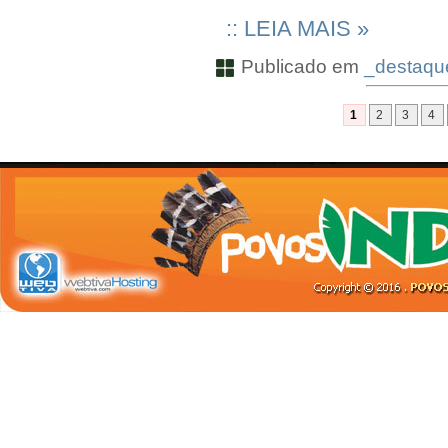
:: LEIA MAIS »
Publicado em
_destaque
1
2
3
4