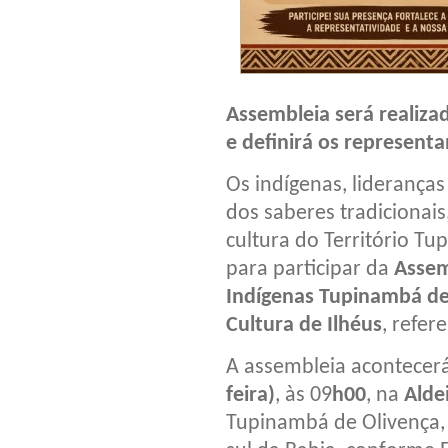
Assembleia será realiza
e definirá os represent
Os indígenas, lideranças
dos saberes tradicionai
cultura do Território T
para participar da
Assem
Indígenas Tupinambá de
Cultura de Ilhéus
, refer
A assembleia acontecer
feira)
, às 09
h00
, na
Alde
Tupinambá de Olivença, d