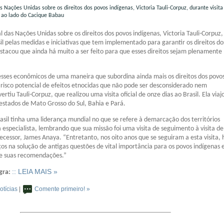
s Nações Unidas sobre os direitos dos povos indígenas, Victoria Tauli-Corpuz, durante visita
, ao lado do Cacique Babau
l das Nações Unidas sobre os direitos dos povos indígenas, Victoria Tauli-Corpuz,
il pelas medidas e iniciativas que tem implementado para garantir os direitos do
stacou que ainda há muito a ser feito para que esses direitos sejam plenamente
esses econômicos de uma maneira que subordina ainda mais os direitos dos povo
 risco potencial de efeitos etnocidas que não pode ser desconsiderado nem
rtiu Tauli-Corpuz, que realizou uma visita oficial de onze dias ao Brasil. Ela via
s estados de Mato Grosso do Sul, Bahia e Pará.
asil tinha uma liderança mundial no que se refere à demarcação dos territórios
 a especialista, lembrando que sua missão foi uma visita de seguimento à visita d
decessor, James Anaya. “Entretanto, nos oito anos que se seguiram a esta visita,
os na solução de antigas questões de vital importância para os povos indígenas 
e suas recomendações.”
:: LEIA MAIS »
gra:
otícias
|
Comente primeiro! »