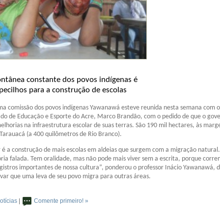
 espontânea constante dos povos indígen
ilhos para a construção de escolas
 comissão dos povos indígenas Yawanawá esteve reunida nesta semana com o
tado de Educação e Esporte do Acre, Marco Brandão, com o pedido de que o gov
lhorias na infraestrutura escolar de suas terras. São 190 mil hectares, às marg
Tarauacá (a 400 quilômetros de Rio Branco).
 é a construção de mais escolas em aldeias que surgem com a migração natural
a falada. Tem oralidade, mas não pode mais viver sem a escrita, porque corre
egistros importantes de nossa cultura”, ponderou o professor Inácio Yawanawá, d
var que uma leva de seu povo migra para outras áreas.
otícias
|
Comente primeiro! »