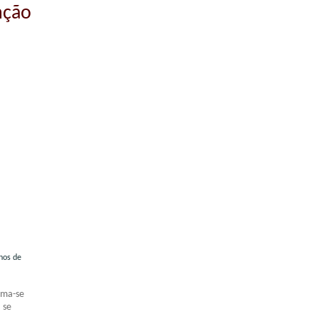
nção
s de
ima-se
 se