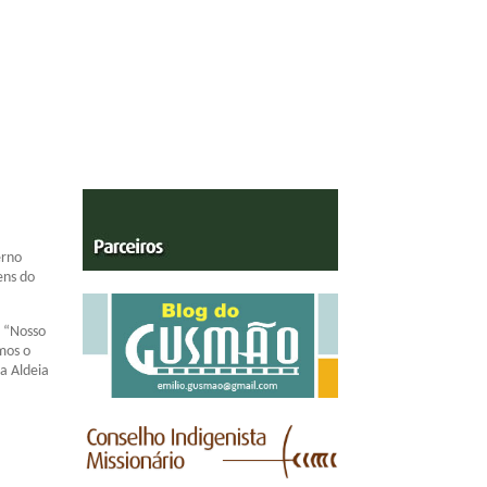
as é
erno
ens do
. “Nosso
mos o
a Aldeia