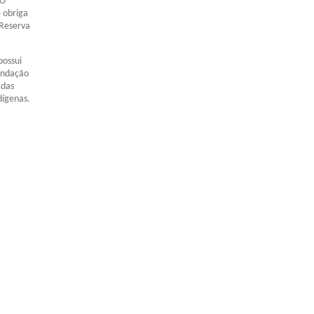
 O
 obriga
 Reserva
possui
Fundação
adas
dígenas.