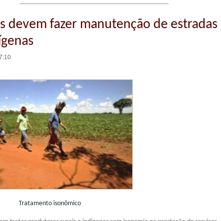
as devem fazer manutenção de estradas
dígenas
7:10
nto isonômico