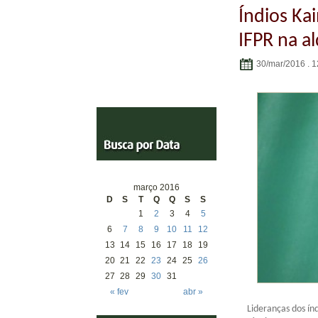
Índios Ka
IFPR na al
30/mar/2016 . 1
março 2016
D
S
T
Q
Q
S
S
1
2
3
4
5
6
7
8
9
10
11
12
13
14
15
16
17
18
19
20
21
22
23
24
25
26
27
28
29
30
31
« fev
abr »
Lideranças dos ín