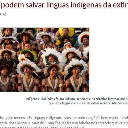
 podem salvar línguas indígenas da exti
6:20
0 índios falam kuikuro, sendo que os critérios internacionais
ue uma língua corre risco de extinção se falada por meno
adas, pelo menos, 181 línguas
indígenas.
Mas esse número já foi bem maior – est
gada dos europeus, mais de 1.500 línguas fossem faladas no território que viria a