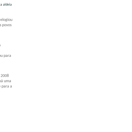
 a aldeia
 elogiou
s povos
s
jou para
e 2008
 há uma
e para a