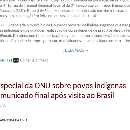
em tratar produtores rurais e indígenas com isonomia na prestação de serviços.
 4ª Turma do Tribunal Regional Federal da 3ª Região que confirmou liminar que
 Dourados (MS) e Itaporã (MS) a fazer obras de manutenção nas vias internas da
dos, assim como já têm feito em outras comunidades rurais.
TRF-3 depois de o município de Dourados recorrer da liminar alegando que não 
ras indígenas e que qualquer realização de obras depende de prévia análise da 
 (Funai). Diz ainda que tem a obrigação legal em manter a conservação das estr
ritório, não podendo empregar recursos destinados a essa finalidade em terras in
:: LEIA MAIS »
otícias
|
Comente primeiro! »
especial da ONU sobre povos indígenas
municado final após visita ao Brasil
6:38