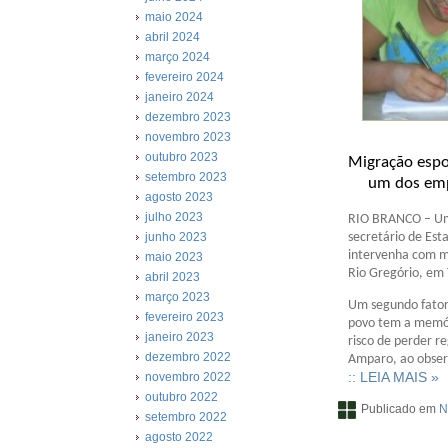
maio 2024
abril 2024
março 2024
fevereiro 2024
janeiro 2024
dezembro 2023
novembro 2023
outubro 2023
Migração
setembro 2023
um dos empec
agosto 2023
julho 2023
RIO BRANCO – Uma
secretário de Es
junho 2023
intervenha com me
maio 2023
Rio Gregório, em 
abril 2023
março 2023
Um segundo fator
fevereiro 2023
povo tem a memóri
janeiro 2023
risco de perder r
dezembro 2022
Amparo, ao obser
:: LEIA MAIS »
novembro 2022
outubro 2022
Publicado em
N
setembro 2022
agosto 2022