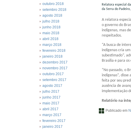
outubro 2018
Relatora especial da
da Serra do Padeiro
setembro 2018
agosto 2018
A relatora especia
julho 2018
o governo do Bras
junho 2018
indígenas, mas de
maio 2018
respeitados.
abril 2018
março 2018
“A busca de inter
indígenas cria um
fevereiro 2018
subestimado”, adve
janeiro 2018
Brasília e para o
dezembro 2017
novembro 2017
“No passado, o Br
outubro 2017
indígenas”, disse
setembro 2017
feita por seu pre
agosto 2017
ausência de avanç
implementação d
julho 2017
junho 2017
Relatório na ínte
maio 2017
abril 2017
Publicado em
N
março 2017
fevereiro 2017
janeiro 2017