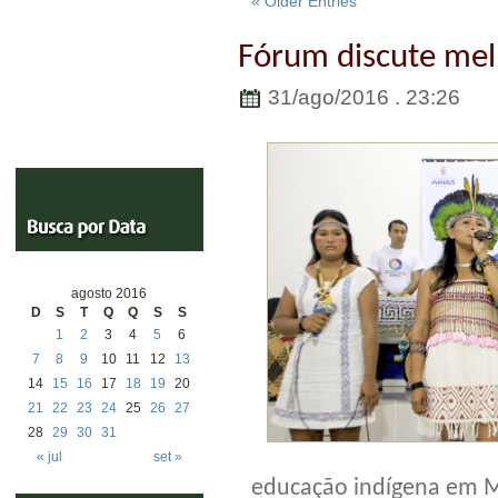
« Older Entries
Fórum discute mel
31/ago/2016 . 23:26
agosto 2016
D
S
T
Q
Q
S
S
1
2
3
4
5
6
7
8
9
10
11
12
13
14
15
16
17
18
19
20
21
22
23
24
25
26
27
28
29
30
31
« jul
set »
educação indígena em Ma