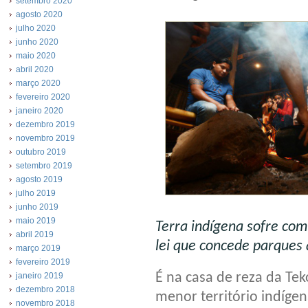
setembro 2020
agosto 2020
julho 2020
junho 2020
maio 2020
abril 2020
março 2020
fevereiro 2020
janeiro 2020
dezembro 2019
novembro 2019
outubro 2019
setembro 2019
agosto 2019
julho 2019
junho 2019
maio 2019
Terra indígena sofre com
abril 2019
lei que concede parques à
março 2019
fevereiro 2019
É na casa de reza da Tek
janeiro 2019
dezembro 2018
menor território indígen
novembro 2018