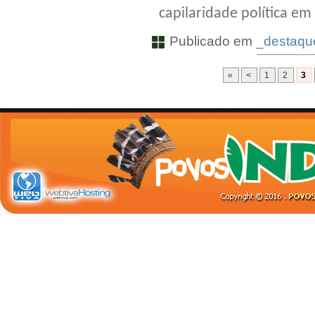
capilaridade política em
Publicado em
_destaque
«
<
1
2
3