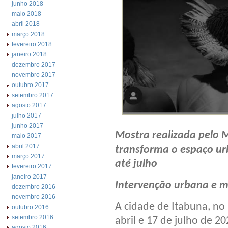
junho 2018
maio 2018
abril 2018
março 2018
fevereiro 2018
janeiro 2018
dezembro 2017
novembro 2017
outubro 2017
setembro 2017
agosto 2017
julho 2017
junho 2017
Mostra realizada pelo 
maio 2017
abril 2017
transforma o espaço ur
março 2017
até julho
fevereiro 2017
janeiro 2017
Intervenção urbana e 
dezembro 2016
novembro 2016
​A cidade de Itabuna, no
outubro 2016
setembro 2016
abril e 17 de julho de 2
agosto 2016