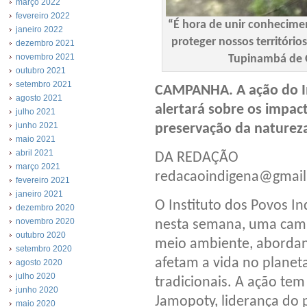
março 2022
fevereiro 2022
“É hora de unir conheciment
janeiro 2022
proteger nossos território
dezembro 2021
novembro 2021
Tupinambá de O
outubro 2021
setembro 2021
CAMPANHA. A ação do In
agosto 2021
alertará sobre os impact
julho 2021
junho 2021
preservação da naturez
maio 2021
abril 2021
DA REDAÇÃO
março 2021
redacaoindigena@gmai
fevereiro 2021
janeiro 2021
O Instituto dos Povos In
dezembro 2020
novembro 2020
nesta semana, uma camp
outubro 2020
meio ambiente, abordand
setembro 2020
afetam a vida no planeta
agosto 2020
julho 2020
tradicionais. A ação te
junho 2020
Jamopoty, liderança do
maio 2020