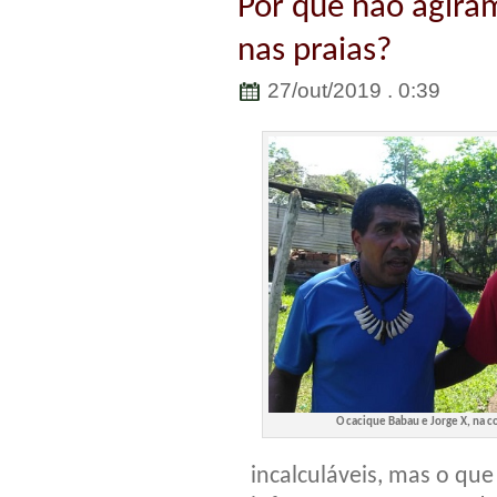
Por que não agira
nas praias?
27/out/2019 . 0:39
O cacique Babau e Jorge X, na 
incalculáveis, mas o que