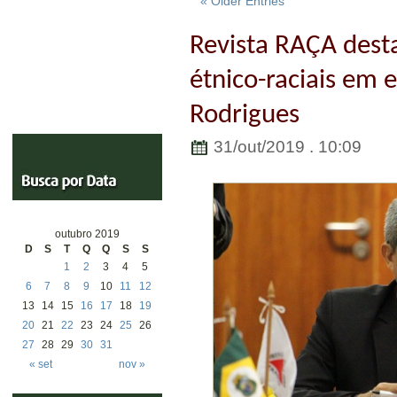
« Older Entries
Revista RAÇA dest
étnico-raciais em 
Rodrigues
31/out/2019 . 10:09
outubro 2019
D
S
T
Q
Q
S
S
1
2
3
4
5
6
7
8
9
10
11
12
13
14
15
16
17
18
19
20
21
22
23
24
25
26
27
28
29
30
31
« set
nov »