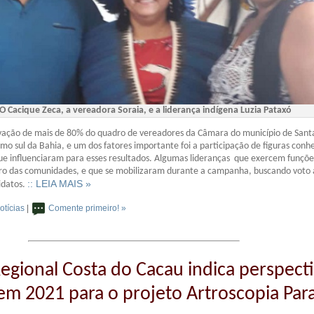
O Cacique Zeca, a vereadora Soraia, e a liderança indígena Luzia Pataxó
ção de mais de 80% do quadro de vereadores da Câmara do município de Sant
emo sul da Bahia, e um dos fatores importante foi a participação de figuras conh
ue influenciaram para esses resultados. Algumas lideranças que exercem funçõe
ro das comunidades, e que se mobilizaram durante a campanha, buscando voto 
:: LEIA MAIS »
idatos.
otícias
|
Comente primeiro! »
Regional Costa do Cacau indica perspect
 em 2021 para o projeto Artroscopia Par