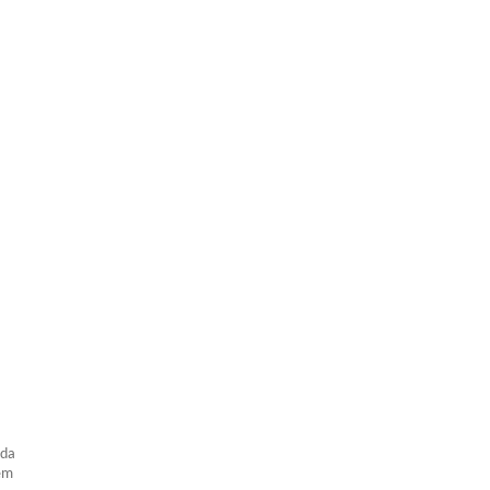
 da
 em