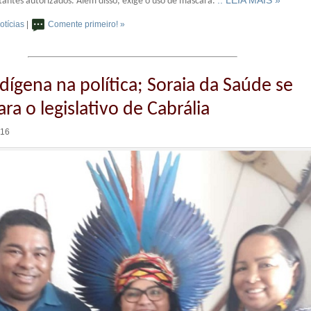
tantes autorizados. Além disso, exige o uso de máscara.
otícias
|
Comente primeiro! »
dígena na política; Soraia da Saúde se
ra o legislativo de Cabrália
:16