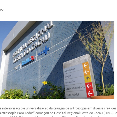
0:25
 interiorização e universalização da cirurgia de artroscopia em diversas regiões
“Artroscopia Para Todos” começou no Hospital Regional Costa do Cacau (HRCC),