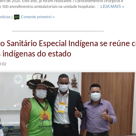
ro de 2020. Este ano, já foram realizados 73 procedimentos cirúrgicos e
:: LEIA MAIS »
500 atendimentos ambulatoriais na unidade hospitalar.
otícias
|
Comente primeiro! »
ito Sanitário Especial Indígena se reúne
s indígenas do estado
0:02