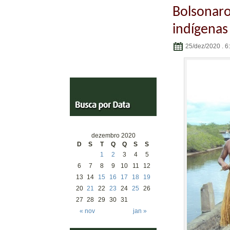
Bolsonaro
indígenas
25/dez/2020 . 6
dezembro 2020
D
S
T
Q
Q
S
S
1
2
3
4
5
6
7
8
9
10
11
12
13
14
15
16
17
18
19
20
21
22
23
24
25
26
27
28
29
30
31
« nov
jan »