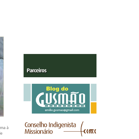
xima à
de