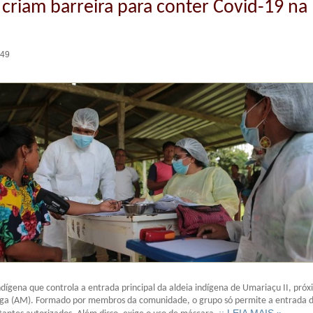
 criam barreira para conter Covid-19 na
:49
Indígena que controla a entrada principal da aldeia indígena de Umariaçu II, pró
nga (AM). Formado por membros da comunidade, o grupo só permite a entrada 
:: LEIA MAIS »