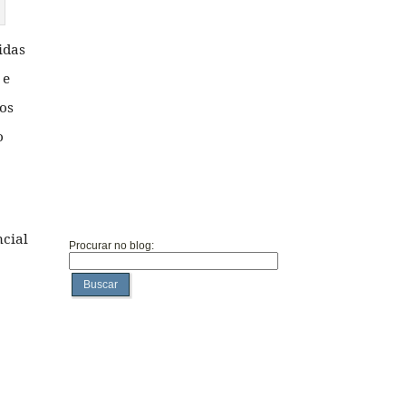
idas
 e
os
o
ncial
Procurar no blog:
Buscar