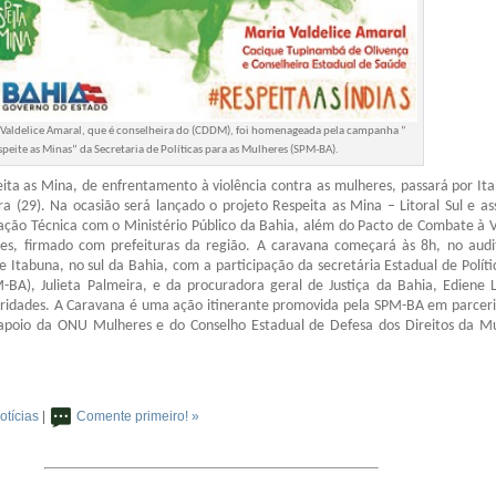
 Valdelice Amaral, que é conselheira do (CDDM), foi homenageada pela campanha ”
speite as Minas” da Secretaria de Políticas para as Mulheres (SPM-BA).
ita as Mina, de enfrentamento à violência contra as mulheres, passará por It
ra (29). Na ocasião será lançado o projeto Respeita as Mina – Litoral Sul e as
ção Técnica com o Ministério Público da Bahia, além do Pacto de Combate à V
es, firmado com prefeituras da região. A caravana começará às 8h, no audi
 Itabuna, no sul da Bahia, com a participação da secretária Estadual de Políti
-BA), Julieta Palmeira, e da procuradora geral de Justiça da Bahia, Ediene 
oridades. A Caravana é uma ação itinerante promovida pela SPM-BA em parcer
 apoio da ONU Mulheres e do Conselho Estadual de Defesa dos Direitos da M
otícias
|
Comente primeiro! »