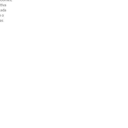
o Gomes,
tiva
gada
m o
as