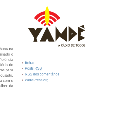
abuna na
sinado o
iolência
Entrar
tório do
Posts
RSS
cas para
RSS
dos comentários
Lousado,
WordPress.org
ia com o
ulher da