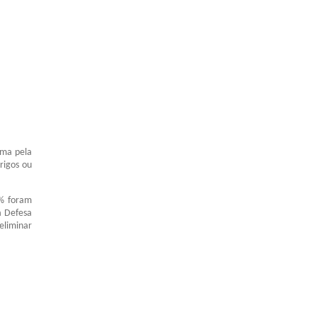
rma pela
rigos ou
6% foram
a Defesa
eliminar