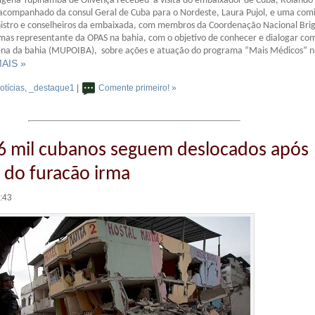
ígena Tupinambá de Olivença recebeu a visita do embaixador de Cuba, Roland
 acompanhado da consul Geral de Cuba para o Nordeste, Laura Pujol, e uma comi
istro e conselheiros da embaixada, com membros da Coordenação Nacional Bri
mas representante da OPAS na bahia, com o objetivo de conhecer e dialogar co
na da bahia (MUPOIBA), sobre ações e atuação do programa “Mais Médicos” n
MAIS »
otícias
,
_destaque1
|
Comente primeiro! »
6 mil cubanos seguem deslocados após
do furacão irma
0:43