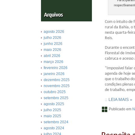
Participaram
respectivamente
Com o intuito de 
rural da Bahia, o
agosto 2026
nesta quarta-feir
julho 2026
Reis.
junho 2026
Durante o encontr
maio 2026
Florestal de Imóv
abril 2026
cabruca e acesso 
março 2026
fevereiro 2026
“Impossível falar
agenda de hoje se
janeiro 2026
que o trabalho do
dezembro 2025
condições plenas 
novembro 2025
de trabalho, empr
outubro 2025
setembro 2025
:: LEIA MAIS »
agosto 2025
Publicado em
N
julho 2025
maio 2025
setembro 2024
agosto 2024
julho 2024