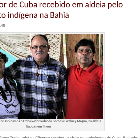
r de Cuba recebido em aldeia pelo
 indígena na Bahia
5:49
lice Tupinambá o Embaixador Rolando Gomes e Walney Magno, na aldeia
Itapoan em Ilhéus