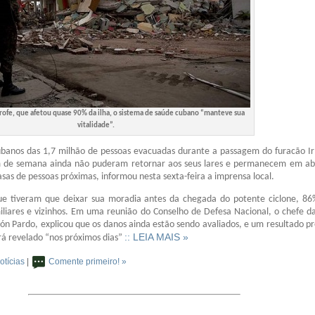
rofe, que afetou quase 90% da ilha, o sistema de saúde cubano “manteve sua
vitalidade”.
ubanos das 1,7 milhão de pessoas evacuadas durante a passagem do furacão I
im de semana ainda não puderam retornar aos seus lares e permanecem em ab
as de pessoas próximas, informou nesta sexta-feira a imprensa local.
ue tiveram que deixar sua moradia antes da chegada do potente ciclone, 8
iliares e vizinhos. Em uma reunião do Conselho de Defesa Nacional, o chefe d
ón Pardo, explicou que os danos ainda estão sendo avaliados, e um resultado pr
:: LEIA MAIS »
rá revelado “nos próximos dias”
otícias
|
Comente primeiro! »