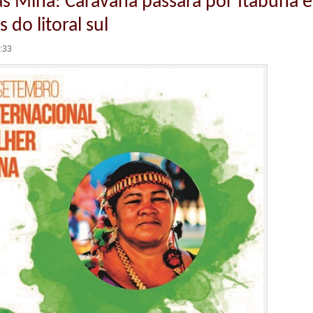
as Mina: Caravana passará por Itabuna e
 do litoral sul
6:33