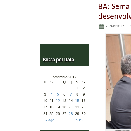
BA: Sema 
desenvolv
28/set/2017 . 1
setembro 2017
D
S
T
Q
Q
S
S
1
2
3
4
5
6
7
8
9
10
11
12
13
14
15
16
17
18
19
20
21
22
23
24
25
26
27
28
29
30
« ago
out »