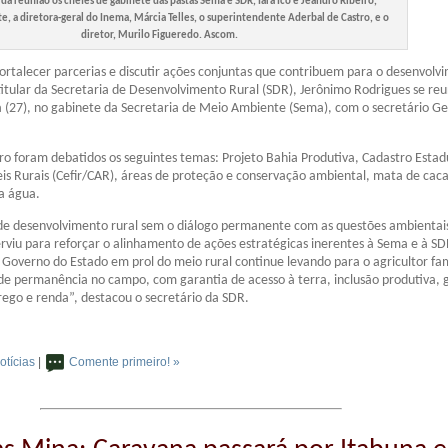
 da reunião os chefes de gabinete das pastas Sema e SDR, Iara Icó e Jeandro Ribeiro,
, a diretora-geral do Inema, Márcia Telles, o superintendente Aderbal de Castro, e o
diretor, Murilo Figueredo. Ascom.
fortalecer parcerias e discutir ações conjuntas que contribuem para o desenvolv
 titular da Secretaria de Desenvolvimento Rural (SDR), Jerônimo Rodrigues se reu
a (27), no gabinete da Secretaria de Meio Ambiente (Sema), com o secretário G
o foram debatidos os seguintes temas: Projeto Bahia Produtiva, Cadastro Estad
eis Rurais (Cefir/CAR), áreas de proteção e conservação ambiental, mata de cac
a água.
 de desenvolvimento rural sem o diálogo permanente com as questões ambientai
rviu para reforçar o alinhamento de ações estratégicas inerentes à Sema e à SD
 Governo do Estado em prol do meio rural continue levando para o agricultor fam
de permanência no campo, com garantia de acesso à terra, inclusão produtiva,
ego e renda”, destacou o secretário da SDR.
otícias
|
Comente primeiro! »