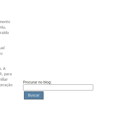
imento
niu,
eraldo
ual
au
s. A
R, para
iliar
Procurar no blog:
 geração
Buscar