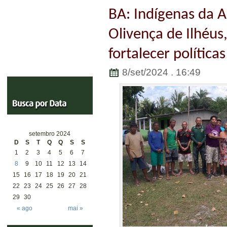
BA: Indígenas da 
Olivença de Ilhéus
fortalecer política
8/set/2024 . 16:49
setembro 2024
D
S
T
Q
Q
S
S
1
2
3
4
5
6
7
8
9
10
11
12
13
14
15
16
17
18
19
20
21
22
23
24
25
26
27
28
29
30
« ago
mai »