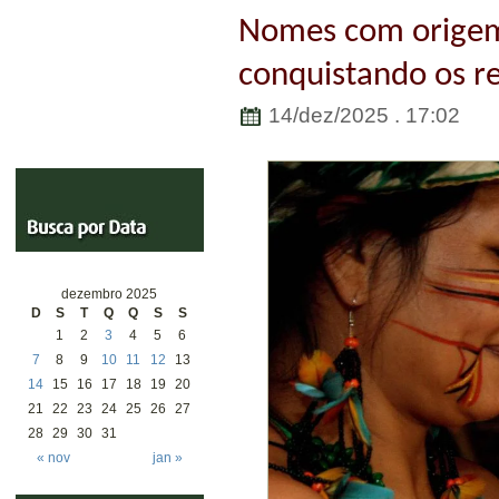
Nomes com origem
conquistando os re
14/dez/2025 . 17:02
dezembro 2025
D
S
T
Q
Q
S
S
1
2
3
4
5
6
7
8
9
10
11
12
13
14
15
16
17
18
19
20
21
22
23
24
25
26
27
28
29
30
31
« nov
jan »