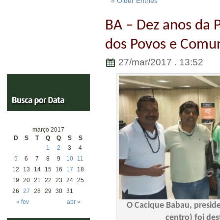
« Older Entries
BA – Dez anos da P
dos Povos e Comun
27/mar/2017 . 13:52
março 2017
D
S
T
Q
Q
S
S
1
2
3
4
5
6
7
8
9
10
11
12
13
14
15
16
17
18
19
20
21
22
23
24
25
26
27
28
29
30
31
« fev
abr »
O Cacique Babau, presid
centro) foi de