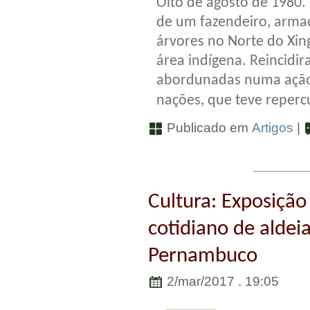
Oito de agosto de 1980.
de um fazendeiro, arm
árvores no Norte do Xing
área indígena. Reincidi
abordunadas numa ação 
nações, que teve reper
Publicado em
Artigos
|
Cultura: Exposiçã
cotidiano de aldei
Pernambuco
2/mar/2017 . 19:05