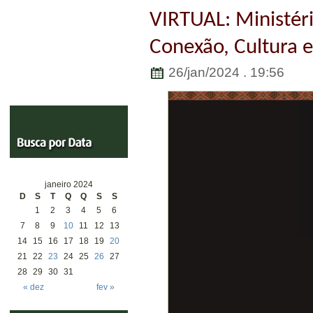
VIRTUAL: Ministér
Conexão, Cultura 
26/jan/2024 . 19:56
janeiro 2024
D
S
T
Q
Q
S
S
1
2
3
4
5
6
7
8
9
10
11
12
13
14
15
16
17
18
19
20
21
22
23
24
25
26
27
28
29
30
31
« dez
fev »