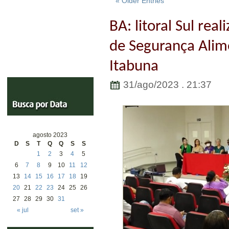
« Older Entries
BA: litoral Sul real
de Segurança Alim
Itabuna
31/ago/2023 . 21:37
agosto 2023
D
S
T
Q
Q
S
S
1
2
3
4
5
6
7
8
9
10
11
12
13
14
15
16
17
18
19
20
21
22
23
24
25
26
27
28
29
30
31
« jul
set »