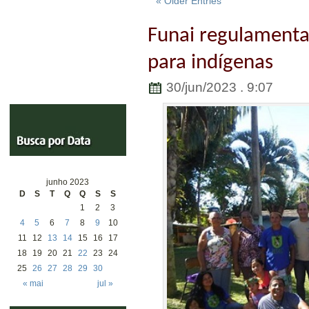
« Older Entries
Funai regulamenta 
para indígenas
30/jun/2023 . 9:07
junho 2023
D
S
T
Q
Q
S
S
1
2
3
4
5
6
7
8
9
10
11
12
13
14
15
16
17
18
19
20
21
22
23
24
25
26
27
28
29
30
« mai
jul »