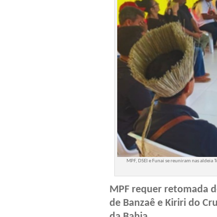
MPF, DSEI e Funai se reuniram nas aldeia T
MPF requer retomada de
de Banzaê e Kiriri do C
da Bahia.