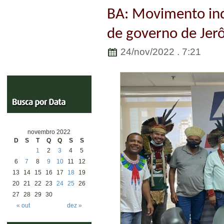
BA: Movimento ind
de governo de Jer
24/nov/2022 . 7:21
novembro 2022
D
S
T
Q
Q
S
S
1
2
3
4
5
6
7
8
9
10
11
12
13
14
15
16
17
18
19
20
21
22
23
24
25
26
27
28
29
30
« out
dez »