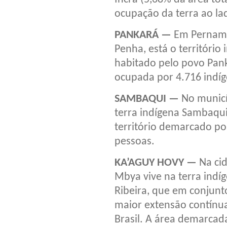
ocupação da terra ao la
PANKARÁ —
Em Pernamb
Penha, está o território
habitado pelo povo Pank
ocupada por 4.716 indíg
SAMBAQUI —
No municíp
terra indígena Sambaqu
território demarcado po
pessoas.
KA’AGUY HOVY —
Na cid
Mbya vive na terra indíg
Ribeira, que em conjunto
maior extensão contínua
Brasil. A área demarcad