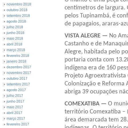
novembro 2018
centímetros de largura
outubro 2018
pelos Tupinambá, é con
setembro 2018
agosto 2018
de papagaios, araras-az
julho 2018
junho 2018
VISTA ALEGRE —
No Amaz
maio 2018
Castanho e de Manaquiri
abril 2018
março 2018
Alegre, habitada pelo p
fevereiro 2018
portaria conta com 13.2
janeiro 2018
indígena era de 160 pes
dezembro 2017
novembro 2017
Projeto Agroextrativista
outubro 2017
Colonização e Reforma A
setembro 2017
agosto 2017
abriga 39 ocupações não
julho 2017
junho 2017
COMEXATIBA —
O municí
maio 2017
território Comexatiba – 
abril 2017
área demarcada tem 28.
março 2017
fevereiro 2017
indígenas. O território