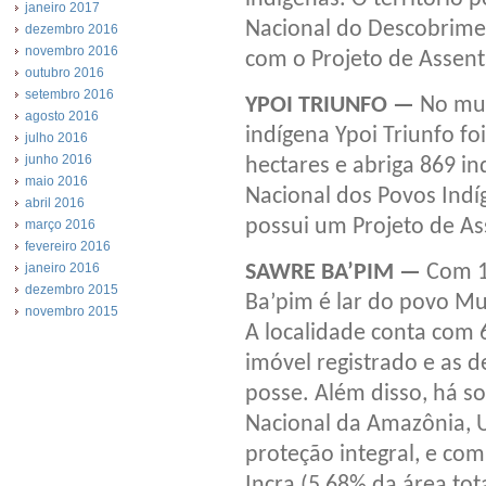
janeiro 2017
Nacional do Descobrime
dezembro 2016
novembro 2016
com o Projeto de Assen
outubro 2016
setembro 2016
YPOI TRIUNFO —
No muni
agosto 2016
indígena Ypoi Triunfo 
julho 2016
junho 2016
hectares e abriga 869 i
maio 2016
Nacional dos Povos Indí
abril 2016
possui um Projeto de As
março 2016
fevereiro 2016
SAWRE BA’PIM —
Com 15
janeiro 2016
dezembro 2015
Ba’pim é lar do povo Mu
novembro 2015
A localidade conta com
imóvel registrado e as 
posse. Além disso, há 
Nacional da Amazônia, 
proteção integral, e com
Incra (5,68% da área tot