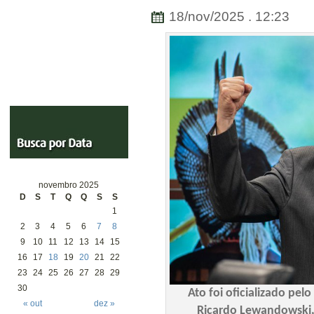
18/nov/2025 . 12:23
novembro 2025
D
S
T
Q
Q
S
S
1
2
3
4
5
6
7
8
9
10
11
12
13
14
15
16
17
18
19
20
21
22
23
24
25
26
27
28
29
30
Ato foi oficializado pel
« out
dez »
Ricardo Lewandowski,