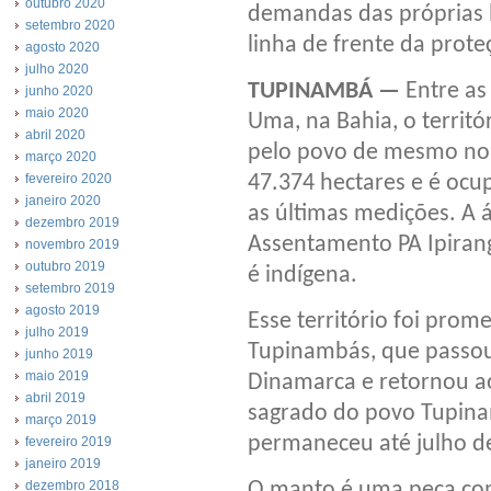
outubro 2020
demandas das próprias 
setembro 2020
linha de frente da prot
agosto 2020
julho 2020
TUPINAMBÁ —
Entre as
junho 2020
maio 2020
Uma, na Bahia, o territ
abril 2020
pelo povo de mesmo no
março 2020
47.374 hectares e é ocu
fevereiro 2020
janeiro 2020
as últimas medições. A 
dezembro 2019
Assentamento PA Ipirang
novembro 2019
outubro 2019
é indígena.
setembro 2019
agosto 2019
Esse território foi pro
julho 2019
Tupinambás, que passo
junho 2019
maio 2019
Dinamarca e retornou ao
abril 2019
sagrado do povo Tupina
março 2019
permaneceu até julho de
fevereiro 2019
janeiro 2019
O manto é uma peça com 
dezembro 2018