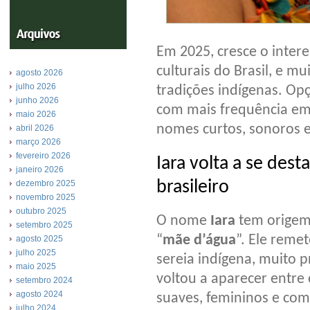
Em 2025, cresce o inter
culturais do Brasil, e m
agosto 2026
julho 2026
tradições indígenas. O
junho 2026
com mais frequência em 
maio 2026
nomes curtos, sonoros e
abril 2026
março 2026
fevereiro 2026
Iara volta a se dest
janeiro 2026
brasileiro
dezembro 2025
novembro 2025
outubro 2025
O nome
Iara
tem origem t
setembro 2025
“
mãe d’água
”. Ele reme
agosto 2025
julho 2025
sereia indígena, muito 
maio 2025
voltou a aparecer entre
setembro 2024
agosto 2024
suaves, femininos e com 
julho 2024