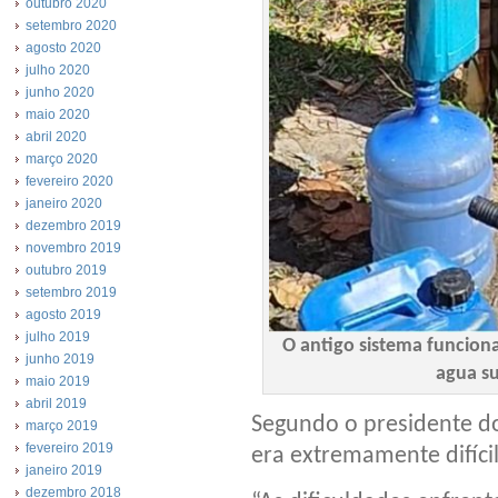
outubro 2020
setembro 2020
agosto 2020
julho 2020
junho 2020
maio 2020
abril 2020
março 2020
fevereiro 2020
janeiro 2020
dezembro 2019
novembro 2019
outubro 2019
setembro 2019
agosto 2019
julho 2019
O antigo sistema funcion
junho 2019
agua su
maio 2019
abril 2019
Segundo o presidente d
março 2019
fevereiro 2019
era extremamente difíci
janeiro 2019
dezembro 2018