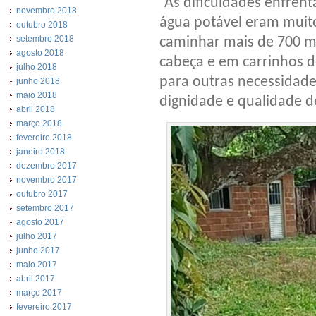
“As dificuldades enfrent
novembro 2018
água potável eram muit
outubro 2018
setembro 2018
caminhar mais de 700 m
agosto 2018
cabeça e em carrinhos 
julho 2018
para outras necessidade
junho 2018
maio 2018
dignidade e qualidade de
abril 2018
março 2018
fevereiro 2018
janeiro 2018
dezembro 2017
novembro 2017
outubro 2017
setembro 2017
agosto 2017
julho 2017
junho 2017
maio 2017
abril 2017
março 2017
fevereiro 2017