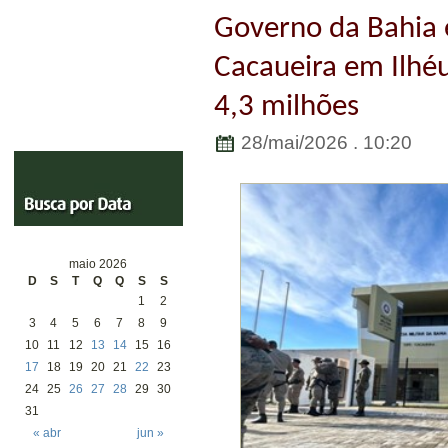
Governo da Bahia 
Cacaueira em Ilhé
4,3 milhões
28/mai/2026 . 10:20
maio 2026
D
S
T
Q
Q
S
S
1
2
3
4
5
6
7
8
9
10
11
12
13
14
15
16
17
18
19
20
21
22
23
24
25
26
27
28
29
30
31
« abr
jun »