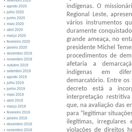
setembro 2020
indígenas. O missionár
agosto 2020
julho 2020
Regional Leste, aprese
junho 2020
vários instrumentos qu
maio 2020
duramente conquistados
abril 2020
março 2020
grande ameaça, no ent
fevereiro 2020
presidente Michel Temer
janeiro 2020
dezembro 2019
procedimentos de dema
novembro 2019
afetaria a demarcaç
outubro 2019
indígenas em dife
setembro 2019
agosto 2019
demarcatório. Entre os 
julho 2019
decreto está a inco
junho 2019
maio 2019
interpretação restritiv
abril 2019
que, na avaliação das e
março 2019
para “legitimar situaçõe
fevereiro 2019
janeiro 2019
ilegítimas, irregulare
dezembro 2018
violações de direitos 
novembro 2018