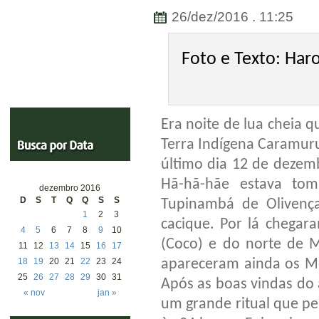
26/dez/2016 . 11:25
Foto e Texto: Har
Era noite de lua cheia
Terra Indígena Caramuru
último dia 12 de dezem
Hã-hã-hãe estava tom
dezembro 2016
D
S
T
Q
Q
S
S
Tupinambá de Olivenç
1
2
3
cacique. Por lá chegar
4
5
6
7
8
9
10
(Coco) e do norte de M
11
12
13
14
15
16
17
apareceram ainda os Mo
18
19
20
21
22
23
24
25
26
27
28
29
30
31
Após as boas vindas do a
« nov
jan »
um grande ritual que p