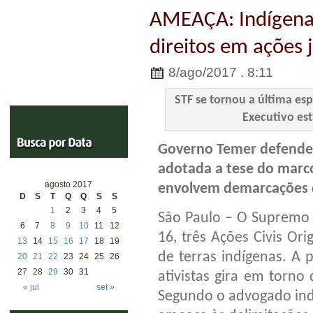
AMEAÇA: Indígenas
direitos em ações 
8/ago/2017 . 8:11
STF se tornou a última esp
Executivo est
Governo Temer defende,
adotada a tese do marc
agosto 2017
envolvem demarcações d
D
S
T
Q
Q
S
S
1
2
3
4
5
São Paulo – O Supremo T
6
7
8
9
10
11
12
16, três Ações Civis Or
13
14
15
16
17
18
19
de terras indígenas. A 
20
21
22
23
24
25
26
27
28
29
30
31
ativistas gira em torno
« jul
set »
Segundo o advogado indi