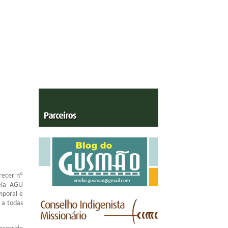
recer nº
ela AGU
mporal e
 a todas