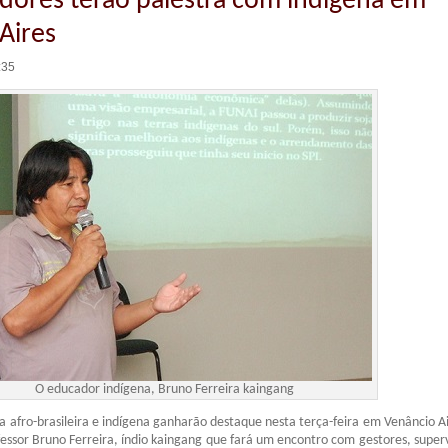
dores terão palestra com indígena em
Aires
:35
O educador indígena, Bruno Ferreira kaingang
ura afro-brasileira e indígena ganharão destaque nesta terça-feira em Venâncio A
fessor Bruno Ferreira, índio kaingang que fará um encontro com gestores, superv