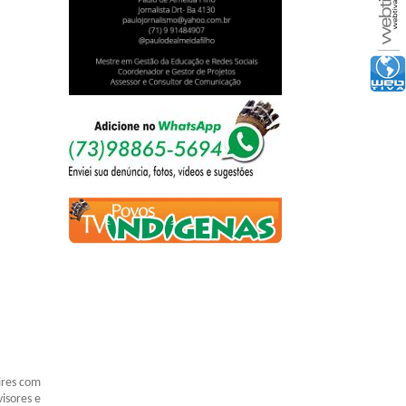
ires com
isores e