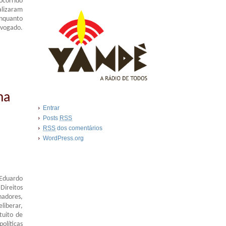
ocorrido
alizaram
enquanto
evogado.
ma
Entrar
Posts
RSS
RSS
dos comentários
WordPress.org
Eduardo
Direitos
hadores,
liberar,
tuito de
olíticas