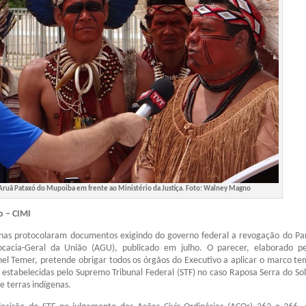
Aruã Pataxó do Mupoiba em frente ao Ministério da Justiça. Foto: Walney Magno
o – CIMI
enas protocolaram documentos exigindo do governo federal a revogação do Pa
cacia-Geral da União (AGU), publicado em julho. O parecer, elaborado p
el Temer, pretende obrigar todos os órgãos do Executivo a aplicar o marco te
 estabelecidas pelo Supremo Tribunal Federal (STF) no caso Raposa Serra do Sol
 terras indígenas.