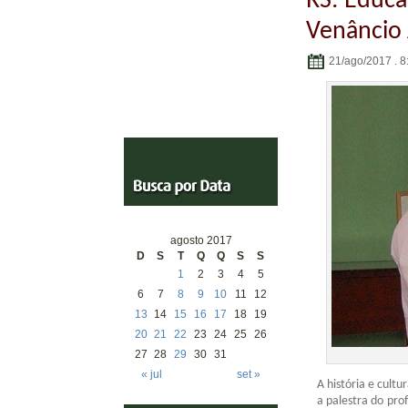
RS: Educa
Venâncio 
21/ago/2017 . 8
agosto 2017
D
S
T
Q
Q
S
S
1
2
3
4
5
6
7
8
9
10
11
12
13
14
15
16
17
18
19
20
21
22
23
24
25
26
27
28
29
30
31
« jul
set »
A história e cult
a palestra do pro