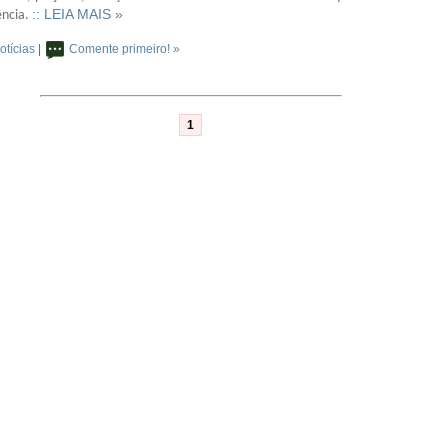
:: LEIA MAIS »
ência.
otícias
|
Comente primeiro! »
1