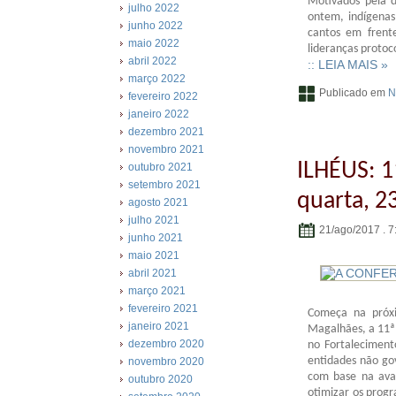
Motivados pela d
julho 2022
ontem, indígenas
junho 2022
cantos em frente
maio 2022
lideranças proto
abril 2022
:: LEIA MAIS »
março 2022
Publicado em
N
fevereiro 2022
janeiro 2022
dezembro 2021
novembro 2021
ILHÉUS: 1
outubro 2021
setembro 2021
quarta, 2
agosto 2021
julho 2021
21/ago/2017 . 7
junho 2021
maio 2021
abril 2021
março 2021
fevereiro 2021
Começa na próxi
janeiro 2021
Magalhães, a 11ª 
dezembro 2020
no Fortaleciment
entidades não gov
novembro 2020
com base na aval
outubro 2020
otimizar os progr