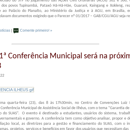
ecisão do STF no julgamento das Ações Civis Ordinárias (ACOs) 362 e 366, 
 dos povos Tupinambá, Pataxó Hã-Hã-Hãe, Guarani, Kaingang e Xokleng, re
 ao Palácio do Planalto, ao Ministério da Justiça e à AGU, em Brasília, 
colavam documentos exigindo que o Parecer nº 01/2017 – GAB/CGU/AGU seja r
otícias
|
Comente primeiro! »
1ª Conferência Municipal será na próxi
3
:22
ma quarta-feira (23), das 8 às 17h30min, no Centro de Convenções Luiz 
Conferência Municipal de Assistência Social de Ilhéus, com o tema “Garantia de 
o do SUAS”. O evento é destinado a estudantes, usuários do sistema, trabal
ernamentais e governo. A conferência tem como objetivo analisar, propor e de
iação local, as diretrizes para a gestão e financiamento do SUAS, com o in
amas, projetos, serviços e benefícios em favor dos usuários que necessitam das p