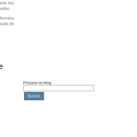
gena nas
hadas.
Ferreira
stado do
e
Procurar no blog:
Buscar