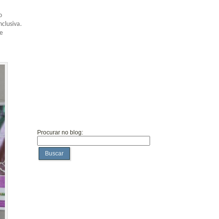
o
clusiva.
re
Procurar no blog:
Buscar