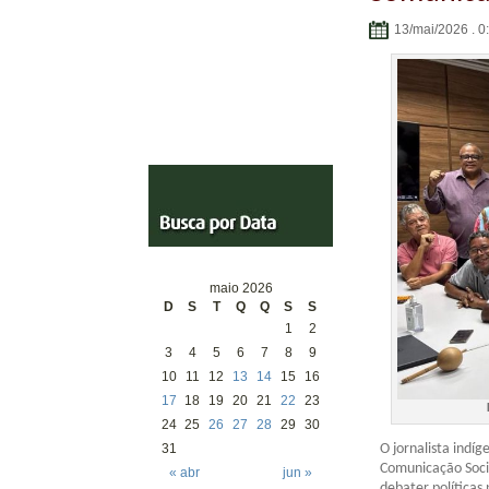
13/mai/2026 . 0
maio 2026
D
S
T
Q
Q
S
S
1
2
3
4
5
6
7
8
9
10
11
12
13
14
15
16
17
18
19
20
21
22
23
24
25
26
27
28
29
30
O jornalista indí
31
Comunicação Socia
« abr
jun »
debater políticas