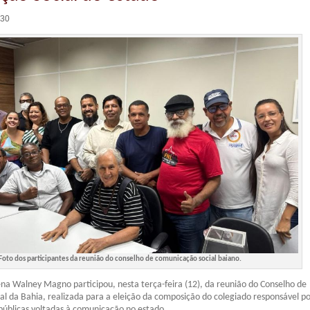
:30
Foto dos participantes da reunião do conselho de comunicação social baiano.
gena Walney Magno participou, nesta terça-feira (12), da reunião do Conselho de
l da Bahia, realizada para a eleição da composição do colegiado responsável p
 públicas voltadas à comunicação no estado.