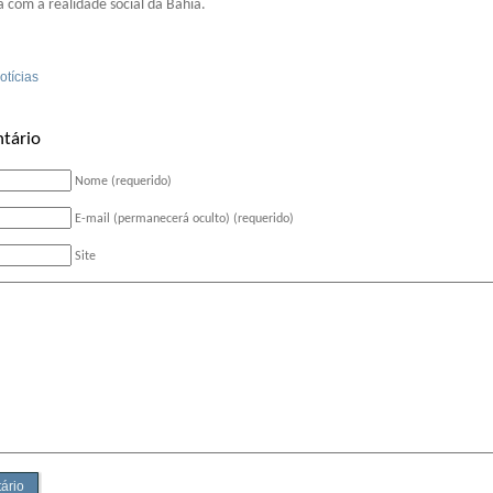
a com a realidade social da Bahia.
otícias
tário
Nome (requerido)
E-mail (permanecerá oculto) (requerido)
Site
ário