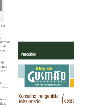
 ser
te
 para os
is da
o de
s de
o nos
sso à
da
 para o
mental
tica,