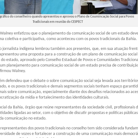
ográfico do conselheiro quando apresentou e aprovou o Plano de Coumincação Social para Povos
Tradicionais em reunião do CESPECT
 Walney enfatizou que o planejamento da comunicação social de um estado deve
ma coletiva e participativa, como aconteceu com os povos tradicionais da Bahia.
o jornalista indígena lembrou também aos presentes, que, em sua atuação fren
 apresentou uma proposta para a construção de um plano de comunicação social
s do estado, aprovado pelo Conselho Estadual de Povos e Comunidades Tradiciona
“um planejamento para comunicação social de um estado precisa de contribuiçã
afirmou Walney.
ém defendeu que o debate o sobre comunicação social seja levada aos território
ado, e os povos tradicionais e demais segmentos sociais tenham espaço garantid
onais sobre comunicação, especialmente diante dos desafios relacionados ao ace
ratização da mídia e fortalecimento das identidades culturais.
ial da Bahia, órgão que reúne representantes da sociedade civil, profissionais 
dades ligadas ao setor, com o objetivo de discutir propostas e políticas públicas
da comunicação no estado.
 representantes dos povos tradicionais no conselho tem sido considerada funda
versidade de vozes e fortalecer a construção de uma comunicação mais democrá