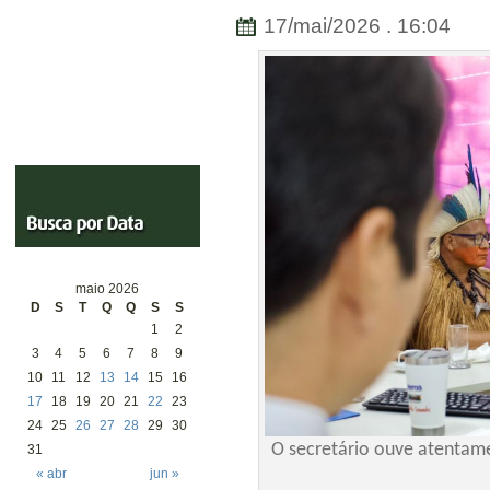
17/mai/2026 . 16:04
maio 2026
D
S
T
Q
Q
S
S
1
2
3
4
5
6
7
8
9
10
11
12
13
14
15
16
17
18
19
20
21
22
23
24
25
26
27
28
29
30
O secretário ouve atentame
31
« abr
jun »