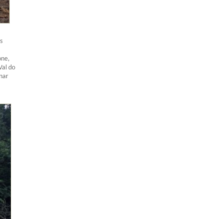
s
one,
Val do
nar