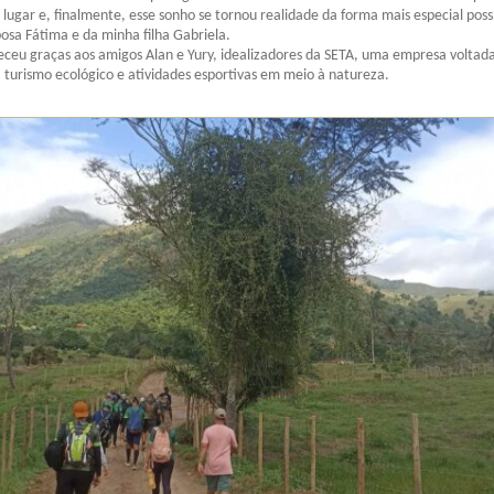
lugar e, finalmente, esse sonho se tornou realidade da forma mais especial possí
osa Fátima e da minha filha Gabriela.
ceu graças aos amigos Alan e Yury, idealizadores da SETA, uma empresa voltad
 turismo ecológico e atividades esportivas em meio à natureza.