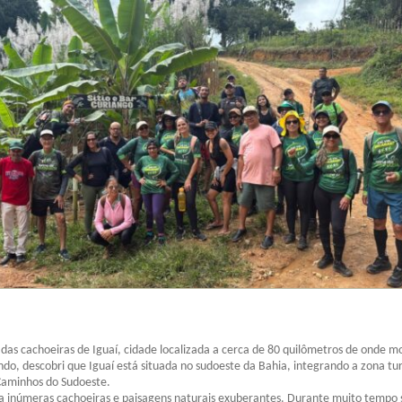
 das cachoeiras de Iguaí, cidade localizada a cerca de 80 quilômetros de onde 
ando, descobri que Iguaí está situada no sudoeste da Bahia, integrando a zona tur
aminhos do Sudoeste.
a inúmeras cachoeiras e paisagens naturais exuberantes. Durante muito tempo 