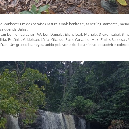
to: conhecer um dos paraísos naturais mais bonitos e, talvez injustamente, meno
sa querida Bahia.
 também embarcaram Welber, Daniela, Eliana Leal, Mariele, Diego, Isabel, Sim
ria, Betânia, Valdoilson, Lúcia, Givaldo, Elane Carvalho, Max, Emilly, Sandoval, 
e Fran. Um grupo de amigos, unido pela vontade de caminhar, descobrir e colecio