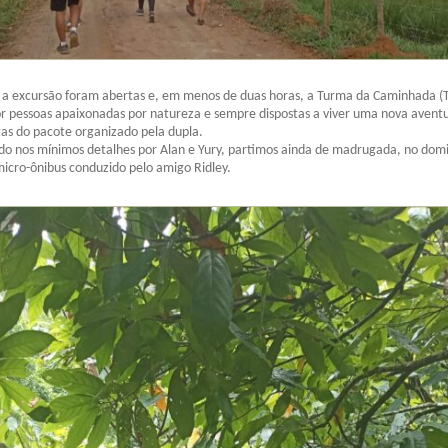
a a excursão foram abertas e, em menos de duas horas, a Turma da Caminhada (T
r pessoas apaixonadas por natureza e sempre dispostas a viver uma nova avent
gas do pacote organizado pela dupla.
do nos mínimos detalhes por Alan e Yury, partimos ainda de madrugada, no dom
icro-ônibus conduzido pelo amigo Ridley.