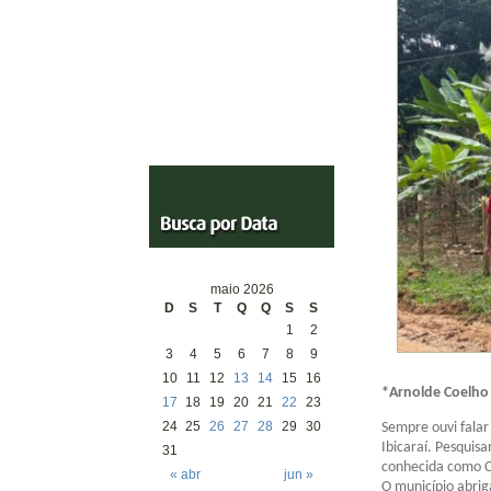
maio 2026
D
S
T
Q
Q
S
S
1
2
3
4
5
6
7
8
9
10
11
12
13
14
15
16
*Arnolde Coelho
17
18
19
20
21
22
23
24
25
26
27
28
29
30
Sempre ouvi falar
Ibicaraí. Pesquis
31
conhecida como C
« abr
jun »
O município abrig