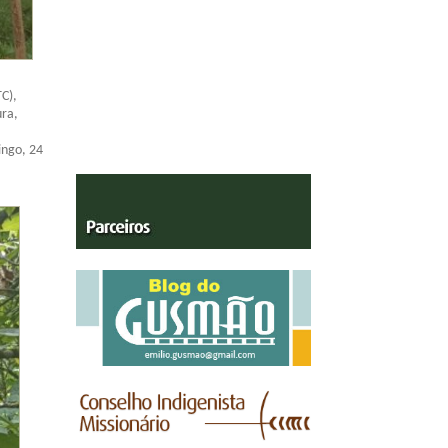
C),
ura,
ingo, 24