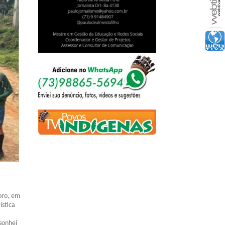
moro, em
ística
sonhei