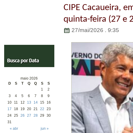
CIPE Cacaueira, em
quinta-feira (27 e 
27/mai/2026 . 9:35
maio 2026
D
S
T
Q
Q
S
S
1
2
3
4
5
6
7
8
9
10
11
12
13
14
15
16
17
18
19
20
21
22
23
24
25
26
27
28
29
30
31
« abr
jun »