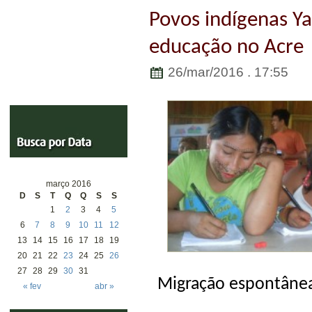
Povos indígenas 
educação no Acre
26/mar/2016 . 17:55
março 2016
D
S
T
Q
Q
S
S
1
2
3
4
5
6
7
8
9
10
11
12
13
14
15
16
17
18
19
20
21
22
23
24
25
26
27
28
29
30
31
Migração espontânea
« fev
abr »
um dos e