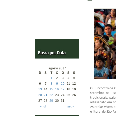
agosto 2017
D
S
T
Q
Q
S
S
1
2
3
4
5
6
7
8
9
10
11
12
O I Encontro de C
13
14
15
16
17
18
19
setembro na Est
20
21
22
23
24
25
26
tradicionais, pal
27
28
29
30
31
artesanato em co
« jul
set »
25 etnias vivem 
e litoral de São Pa