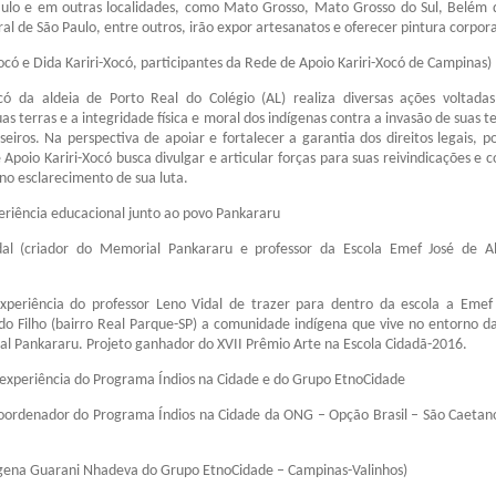
ulo e em outras localidades, como Mato Grosso, Mato Grosso do Sul, Belém 
ral de São Paulo, entre outros, irão expor artesanatos e oferecer pintura corpora
ocó e Dida Kariri-Xocó, participantes da Rede de Apoio Kariri-Xocó de Campinas)
có da aldeia de Porto Real do Colégio (AL) realiza diversas ações voltada
s terras e a integridade física e moral dos indígenas contra a invasão de suas t
seiros. Na perspectiva de apoiar e fortalecer a garantia dos direitos legais, po
 Apoio Kariri-Xocó busca divulgar e articular forças para suas reivindicações e 
no esclarecimento de sua luta.
eriência educacional junto ao povo Pankararu
dal (criador do Memorial Pankararu e professor da Escola Emef José de A
periência do professor Leno Vidal de trazer para dentro da escola a Emef
o Filho (bairro Real Parque-SP) a comunidade indígena que vive no entorno da
l Pankararu. Projeto ganhador do XVII Prêmio Arte na Escola Cidadã-2016.
 experiência do Programa Índios na Cidade e do Grupo EtnoCidade
oordenador do Programa Índios na Cidade da ONG – Opção Brasil – São Caetano
dígena Guarani Nhadeva do Grupo EtnoCidade – Campinas-Valinhos)