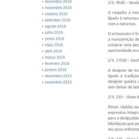
dezembro 2016
2/9, 9h30 – Vend
novembro 2016
O respeito à mem
outubro 2016
ligado à natureza
setembro 2016
com a natureza.
agosto 2016
julho 2016
O artesanato é f
junho 2016
a manutenção de 
comprar uma peça 
maio 2016
oportunidade eco
abril 2016
março 2016
2/9, 17h30 – Des
fevereiro 2016
janeiro 2016
A designer de mo
ligada à tradiç
dezembro 2015
designer quebra 
novembro 2015
sem deixar de lado
2/9, 21h – Show 
Rimas rápidas q
expressiva integ
para a desigualda
hibridação que pe
seu povo enfrent