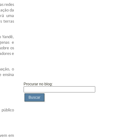
as redes
zação da
erá uma
s terras
o Yandê,
genas e
sobre os
cadores e
mação, o
e ensina
Procurar no blog:
Buscar
 público
vivem em