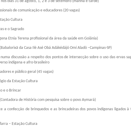
á nos dias 31 de agosto, 1, 2 e 3 de setembro (manhã e tarde)
fissionais de comunicação e educadores (20 vagas)
stação Cultura
vas e o Sagrado
ígena Etnia Terena profissional da área da saúde em Goiânia)
(Babalorixã da Casa Ilè Asé Obá Adákédájó Omí Aladò –Campinas-SP)
e numa discussão a respeito dos pontos de intersecção sobre o uso das ervas sa
erso indígena e afro-brasileiro
adores e público geral (45 vagas)
lógio da Estação Cultura
o e o Brincar
a (Contadora de História com pesquisa sobre o povo Aymará)
te a confecção de brinquedos e as brincadeiras dos povos indígenas ligados à 
nfarra – Estação Cultura