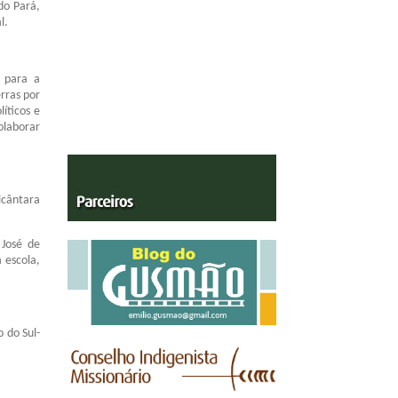
do Pará,
l.
s para a
erras por
líticos e
colaborar
lcântara
 José de
 escola,
 do Sul-