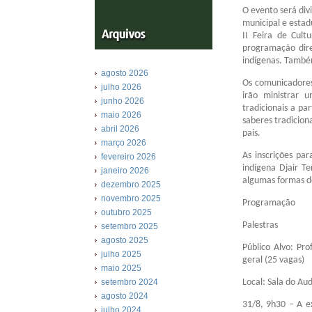
O evento será div
municipal e estad
II Feira de Cul
programação dir
indígenas. També
agosto 2026
Os comunicadores
julho 2026
irão ministrar 
junho 2026
tradicionais a pa
maio 2026
saberes tradiciona
abril 2026
pais.
março 2026
As inscrições pa
fevereiro 2026
indígena Djair Te
janeiro 2026
algumas formas d
dezembro 2025
novembro 2025
Programação
outubro 2025
Palestras
setembro 2025
agosto 2025
Público Alvo: Pro
julho 2025
geral (25 vagas)
maio 2025
Local: Sala do Aud
setembro 2024
agosto 2024
31/8, 9h30 – A e
julho 2024