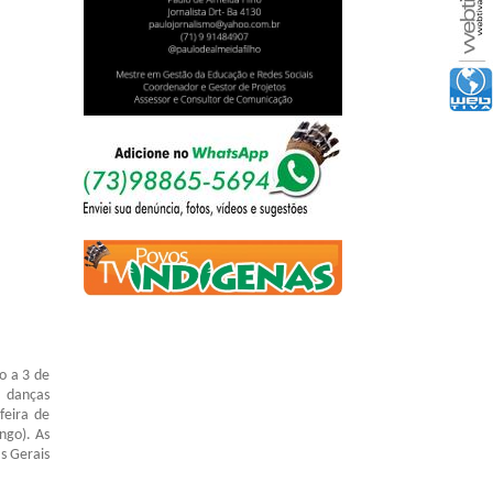
o a 3 de
 danças
feira de
ngo). As
s Gerais