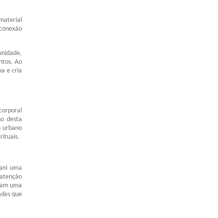
material
 conexão
unidade,
ntos. Ao
a e cria
corporal
ho desta
o urbano
rituais.
rani uma
 atenção
lizam uma
ades que