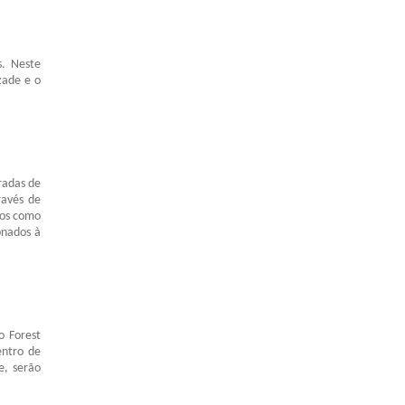
s. Neste
zade e o
radas de
ravés de
dos como
onados à
o Forest
entro de
e, serão