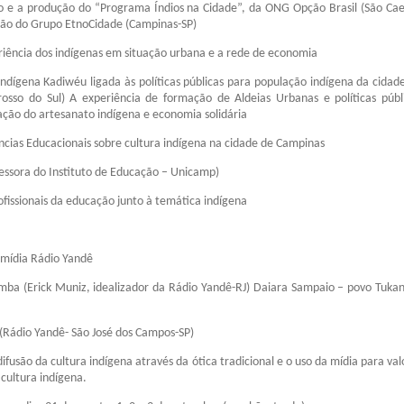
 e a produção do “Programa Índios na Cidade”, da ONG Opção Brasil (São Ca
ação do Grupo EtnoCidade (Campinas-SP)
riência dos indígenas em situação urbana e a rede de economia
(Indígena Kadiwéu ligada às políticas públicas para população indígena da cida
sso do Sul) A experiência de formação de Aldeias Urbanas e políticas públ
ação do artesanato indígena e economia solidária
ncias Educacionais sobre cultura indígena na cidade de Campinas
essora do Instituto de Educação – Unicamp)
fissionais da educação junto à temática indígena
omídia Rádio Yandê
ba (Erick Muniz, idealizador da Rádio Yandê-RJ) Daiara Sampaio – povo Tukan
 (Rádio Yandê- São José dos Campos-SP)
ifusão da cultura indígena através da ótica tradicional e o uso da mídia para va
cultura indígena.