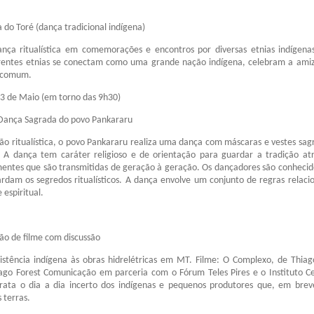
 do Toré (dança tradicional indígena)
ça ritualística em comemorações e encontros por diversas etnias indígena
erentes etnias se conectam como uma grande nação indígena, celebram a ami
o comum.
13 de Maio (em torno das 9h30)
: Dança Sagrada do povo Pankararu
o ritualística, o povo Pankararu realiza uma dança com máscaras e vestes sag
. A dança tem caráter religioso e de orientação para guardar a tradição at
entes que são transmitidas de geração à geração. Os dançadores são conheci
rdam os segredos ritualísticos. A dança envolve um conjunto de regras relaci
e espiritual.
ção de filme com discussão
sistência indígena às obras hidrelétricas em MT. Filme: O Complexo, de Thiag
iago Forest Comunicação em parceria com o Fórum Teles Pires e o Instituto C
trata o dia a dia incerto dos indígenas e pequenos produtores que, em brev
 terras.