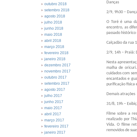
Danças
outubro 2018
setembro 2018
2/9, 9h30 – Dança
agosto 2018
O Toré é uma dan
julho 2018
encontro, as dif
junho 2018
passado históric
maio 2018
abril 2018
Calçadão da rua 
março 2018
2/9, 14h – Praiá
fevereiro 2018
janeiro 2018
Nesta apresentaçã
dezembro 2017
malha de oricuri
novembro 2017
cuidados com sem
outubro 2017
encantados e gua
setembro 2017
purificação física 
agosto 2017
Demais atrações
julho 2017
junho 2017
31/8, 19h – Exibi
maio 2017
Filme sobre a re
abril 2017
realizado por Th
março 2017
Vida. O filme re
fevereiro 2017
removidos de suas
janeiro 2017