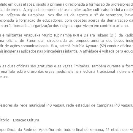
idido em duas etapas, sendo a primeira direcionada à formação de professores d
ual de ensino. A segunda compreende as manifestações culturais e inclui a reali
tura Indígena de Campinas. Nos dias 31 de agosto e 1º de setembro, hav
ecionada à formação de educadores, com debates acerca da demarcação da
m será abordada a organização dos indígenas que vivem em contexto urbano.
 e militantes Anapuaka Muniz Tupinambá (RJ) e Daiara Tukano (DF), da Rádi
uma oficina de Etnomídia, direcionada ao empoderamento dos povos indí
rtir de ações comunicacionais. Já a, artesã Patrícia Aymara (SP) conduz oficina 
is indígenas aplicados nas brincadeiras infantis. A atividade é voltada para edu
ra as duas oficinas são gratuitas e as vagas limitadas. Também durante a for
rena fala sobre o uso das ervas medicinais na medicina tradicional indígena 
e uso.
fessores da rede municipal (40 vagas), rede estadual de Campinas (40 vagas),
itório – Estação Cultura
xperiência da Rede de ApoioDurante todo o final de semana, 25 etnias que 