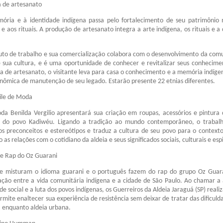
a de artesanato
ória e à identidade indígena passa pelo fortalecimento de seu patrimônio 
 e aos rituais. A produção de artesanato integra a arte indígena, os rituais e a
ruto de trabalho e sua comercialização colabora com o desenvolvimento da com
sua cultura, e é uma oportunidade de conhecer e revitalizar seus conhecime
de artesanato, o visitante leva para casa o conhecimento e a memória indígen
nômica de manutenção de seu legado. Estarão presente 22 etnias diferentes.
file de Moda
da Benilda Vergilio apresentará sua criação em roupas, acessórios e pintura 
ão do povo Kadiwéu. Ligando a tradição ao mundo contemporâneo, o trabal
os preconceitos e estereótipos e traduz a cultura de seu povo para o context
 as relações com o cotidiano da aldeia e seus significados sociais, culturais e espi
de Rap do Oz Guarani
ue misturam o idioma guarani e o português fazem do rap do grupo Oz Gua
ração entre a vida comunitária indígena e a cidade de São Paulo. Ao chamar a
de social e a luta dos povos indígenas, os Guerreiros da Aldeia Jaraguá (SP) rea
rmite enaltecer sua experiência de resistência sem deixar de tratar das dificuld
a enquanto aldeia urbana.