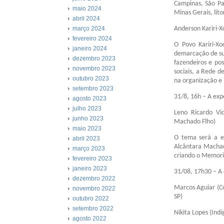
Campinas, São Pa
maio 2024
Minas Gerais, lito
abril 2024
Anderson Kariri-X
março 2024
fevereiro 2024
O Povo Kariri-Xo
janeiro 2024
demarcação de sua
dezembro 2023
fazendeiros e pos
novembro 2023
sociais, a Rede de
outubro 2023
na organização e 
setembro 2023
31/8, 16h – A exp
agosto 2023
julho 2023
Leno Ricardo Vi
junho 2023
Machado Flho)
maio 2023
O tema será a ex
abril 2023
Alcântara Machad
março 2023
criando o Memoria
fevereiro 2023
janeiro 2023
31/08, 17h30 – A
dezembro 2022
Marcos Aguiar (C
novembro 2022
SP)
outubro 2022
setembro 2022
Nikita Lopes (In
agosto 2022