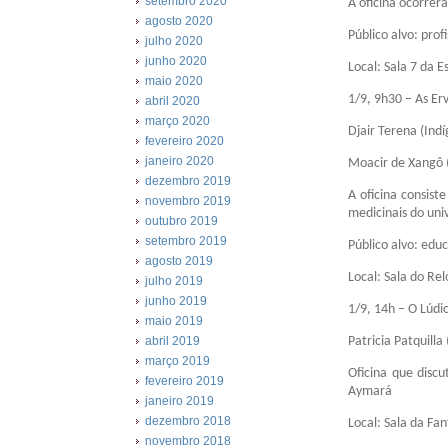
setembro 2020
A oficina ocorrer
agosto 2020
Público alvo: pro
julho 2020
junho 2020
Local: Sala 7 da E
maio 2020
1/9, 9h30 – As Er
abril 2020
março 2020
Djair Terena (Ind
fevereiro 2020
janeiro 2020
Moacir de Xangô 
dezembro 2019
A oficina consist
novembro 2019
medicinais do univ
outubro 2019
setembro 2019
Público alvo: educ
agosto 2019
Local: Sala do Re
julho 2019
junho 2019
1/9, 14h – O Lúdic
maio 2019
Patricia Patquill
abril 2019
março 2019
Oficina que discu
fevereiro 2019
Aymará
janeiro 2019
dezembro 2018
Local: Sala da Fa
novembro 2018