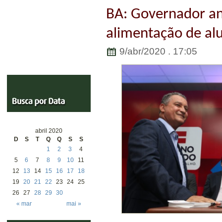
BA: Governador an
alimentação de alu
9/abr/2020 . 17:05
abril 2020
D
S
T
Q
Q
S
S
1
2
3
4
5
6
7
8
9
10
11
12
13
14
15
16
17
18
19
20
21
22
23
24
25
26
27
28
29
30
« mar
mai »