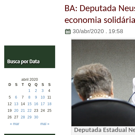
BA: Deputada Neu
economia solidária 
30/abr/2020 . 19:58
abril 2020
D
S
T
Q
Q
S
S
1
2
3
4
5
6
7
8
9
10
11
12
13
14
15
16
17
18
19
20
21
22
23
24
25
26
27
28
29
30
« mar
mai »
Deputada Estadual N