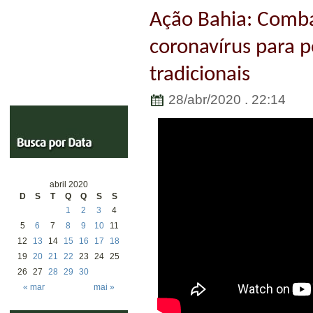
Ação Bahia: Comba
coronavírus para 
tradicionais
28/abr/2020 . 22:14
abril 2020
D
S
T
Q
Q
S
S
1
2
3
4
5
6
7
8
9
10
11
12
13
14
15
16
17
18
19
20
21
22
23
24
25
26
27
28
29
30
« mar
mai »