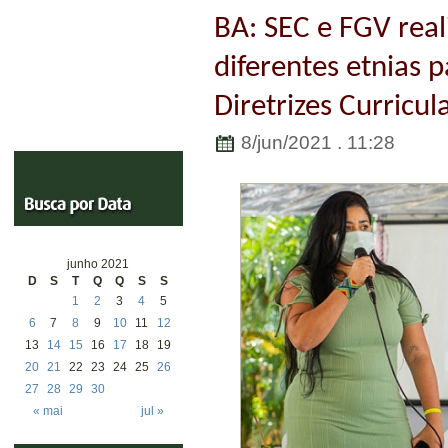
BA: SEC e FGV rea
diferentes etnias 
Diretrizes Curricu
8/jun/2021 . 11:28
junho 2021
D
S
T
Q
Q
S
S
1
2
3
4
5
6
7
8
9
10
11
12
13
14
15
16
17
18
19
20
21
22
23
24
25
26
27
28
29
30
« mai
jul »