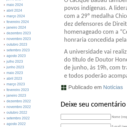
O cacique Babau também
maio 2024
povos indígenas. A lid
abril 2024
com a 29º medalha Chico
março 2024
fevereiro 2024
dez defensores de Direi
janeiro 2024
homenageado com a “Com
dezembro 2023
novembro 2023
honraria concedida pela 
outubro 2023
setembro 2023
A universidade vai real
agosto 2023
do título de Doutor Hon
julho 2023
de junho, às 19h, com t
junho 2023
maio 2023
e todos poderão acomp
abril 2023
março 2023
Publicado em
Notícias
fevereiro 2023
janeiro 2023
dezembro 2022
Deixe seu comentário
novembro 2022
outubro 2022
Nome (req
setembro 2022
agosto 2022
E-mail (pe