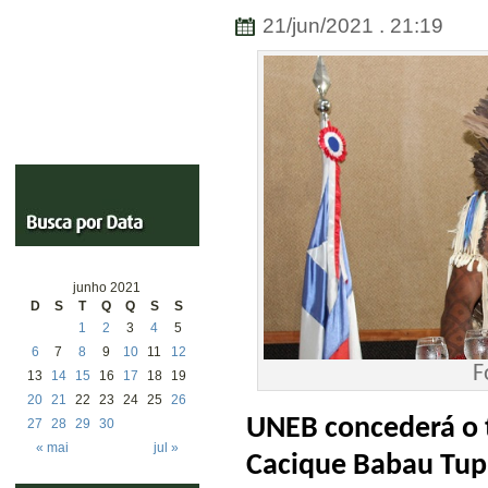
21/jun/2021 . 21:19
junho 2021
D
S
T
Q
Q
S
S
1
2
3
4
5
6
7
8
9
10
11
12
F
13
14
15
16
17
18
19
20
21
22
23
24
25
26
UNEB concederá o t
27
28
29
30
« mai
jul »
Cacique Babau Tu