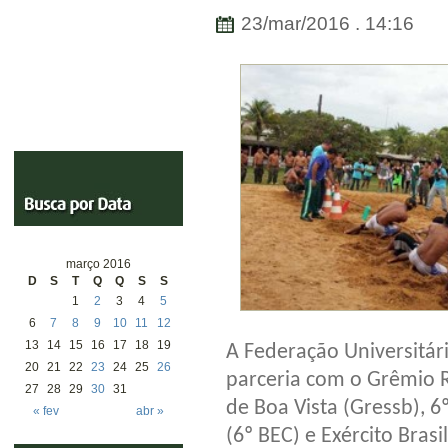
23/mar/2016 . 14:16
março 2016
D
S
T
Q
Q
S
S
1
2
3
4
5
6
7
8
9
10
11
12
13
14
15
16
17
18
19
A Federação Universitár
20
21
22
23
24
25
26
parceria com o Grêmio R
27
28
29
30
31
de Boa Vista (Gressb), 
« fev
abr »
(6º BEC) e Exército Brasi