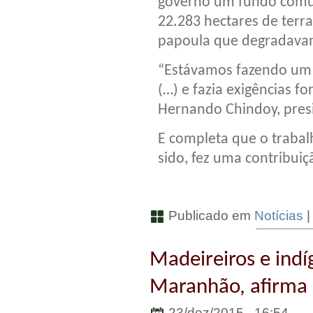
governo um fundo comum 
22.283 hectares de terra
papoula que degradavam
“Estávamos fazendo um 
(…) e fazia exigências f
Hernando Chindoy, pres
E completa que o traba
sido, fez uma contribuiç
Publicado em
Notícias
Madeireiros e indí
Maranhão, afirma 
23/dez/2015 . 16:54