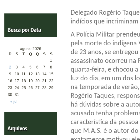
Delegado Rogério Taque
indícios que incriminam
A Polícia Militar prend
pela morte do indígena V
agosto 2026
de 23 anos, se entregou
D
S
T
Q
Q
S
S
assassinato ocorreu na 
1
2
3
4
5
6
7
8
quarta-feira, e chocou a
9
10
11
12
13
14
15
luz do dia, em um dos 
16
17
18
19
20
21
22
na temporada de verão, 
23
24
25
26
27
28
29
Rogério Taques, respons
30
31
« jul
há dúvidas sobre a auto
acusado tenha problema
característica da pessoa
que M.A.S. é o autor do
exatamente motivou ele