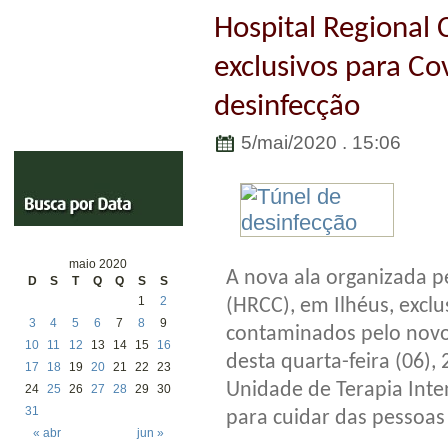
Hospital Regional 
exclusivos para Co
desinfecção
5/mai/2020 . 15:06
maio 2020
A nova ala organizada p
D
S
T
Q
Q
S
S
1
2
(HRCC), em Ilhéus, excl
3
4
5
6
7
8
9
contaminados pelo novo 
10
11
12
13
14
15
16
desta quarta-feira (06), 
17
18
19
20
21
22
23
Unidade de Terapia Inte
24
25
26
27
28
29
30
31
para cuidar das pessoas
« abr
jun »