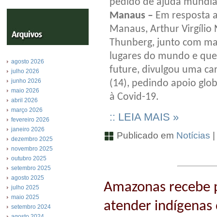
pedido de ajuda mundi
Manaus –
Em resposta ao
Manaus, Arthur Virgílio 
Thunberg, junto com mais
lugares do mundo e que
agosto 2026
future, divulgou uma car
julho 2026
junho 2026
(14), pedindo apoio gl
maio 2026
à Covid-19.
abril 2026
março 2026
:: LEIA MAIS »
fevereiro 2026
janeiro 2026
Publicado em
Notícias
dezembro 2025
novembro 2025
outubro 2025
setembro 2025
agosto 2025
Amazonas recebe p
julho 2025
maio 2025
atender indígenas
setembro 2024
agosto 2024