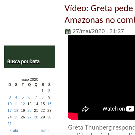
Vídeo: Greta pede 
Amazonas no comb
27/mai/2020 . 21:37
maio 2020
D
S
T
Q
Q
S
S
1
2
3
4
5
6
7
8
9
10
11
12
13
14
15
16
17
18
19
20
21
22
23
24
25
26
27
28
29
30
31
Greta Thunberg respond
« abr
jun »