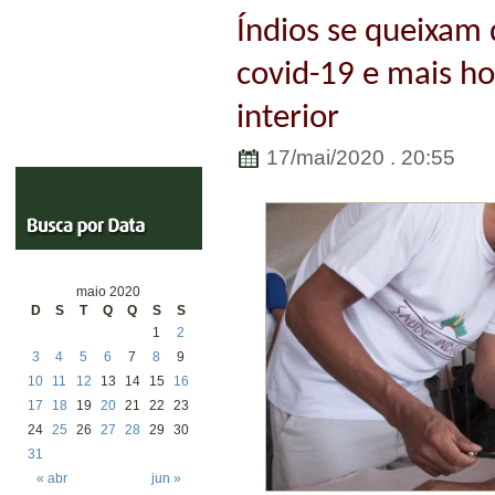
Índios se queixam d
covid-19 e mais h
interior
17/mai/2020 . 20:55
maio 2020
D
S
T
Q
Q
S
S
1
2
3
4
5
6
7
8
9
10
11
12
13
14
15
16
17
18
19
20
21
22
23
24
25
26
27
28
29
30
31
« abr
jun »