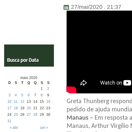
27/mai/2020 . 21:37
maio 2020
D
S
T
Q
Q
S
S
1
2
3
4
5
6
7
8
9
Greta Thunberg respond
10
11
12
13
14
15
16
17
18
19
20
21
22
23
pedido de ajuda mundi
24
25
26
27
28
29
30
Manaus –
Em resposta ao
31
Manaus, Arthur Virgílio 
« abr
jun »